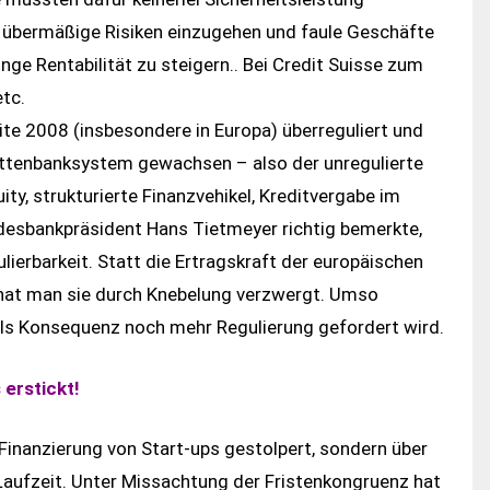
, übermäßige Risiken einzugehen und faule Geschäfte
nge Rentabilität zu steigern.. Bei Credit Suisse zum
etc.
te 2008 (insbesondere in Europa) überreguliert und
hattenbanksystem gewachsen – also der unregulierte
ty, strukturierte Finanzvehikel, Kreditvergabe im
desbankpräsident Hans Tietmeyer richtig bemerkte,
ulierbarkeit. Statt die Ertragskraft der europäischen
hat man sie durch Knebelung verzwergt. Umso
n als Konsequenz noch mehr Regulierung gefordert wird.
 erstickt!
 Finanzierung von Start-ups gestolpert, sondern über
Laufzeit. Unter Missachtung der Fristenkongruenz hat