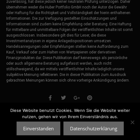
zuverlässig, hat diese jedoch keiner neutralen Prüfung unterzogen. Daher
übernehmen weder die Huber Portfolio GmbH noch der Autor die Gewähr
oder Haftung für die Richtigkeit und Vollständigkeit der hierin enthaltenen
Informationen. Die zur Verfügung gestellten Einschätzungen und
Informationen sind zudem keine Empfehlung oder Beratung. Eine Haftung
für mittelbare und unmittelbare Folgen der veröffentlichten Inhalte ist somit
ausgeschlossen. Insbesondere gilt dies für Leser, die diese
Investmentanalysen in eigene Anlagedispositionen umsetzen.
Handelsanregungen oder Empfehlungen stellen keine Aufforderung zum
Kauf, Verkauf oder zum Halten von Wertpapieren oder derivativen
Finanzprodukten dar. Diese Publikation darf keineswegs als persönliche
oder auch allgemeine Beratung aufgefasst werden, auch nicht
stillschweigend, da wir mittels veröffentlichter Inhalte lediglich unsere
subjektive Meinung reflektieren. Die in dieser Publikation zum Ausdruck
gebrachten Meinungen können sich ohne vorherige Ankündigung ändern.
Diese Website benutzt Cookies. Wenn Sie die Website weiter
Copyright 2026 © All rights Reserved. •
nutzen, gehen wir von Ihrem Einverständnis aus.
DATENSCHUTZERKLÄRUNG
•
IMPRESSUM
Einverstanden
Datenschutzerklärung