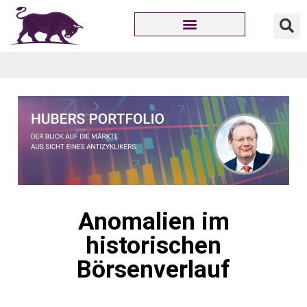
HUBERS PORTFOLIO
ZU MEINER PERSON
SO URTEILT DIE PRESSE
Anomalien im
historischen
Börsenverlauf